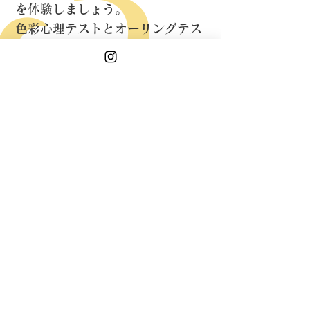
を体験しましょう。
色彩心理テストとオーリングテス
トから今のあなたに
必要な色を提案します。
色のパワーでもっと輝く毎日に導
くレッスンです。